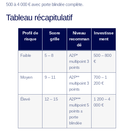
500 à 4 000 € avec porte blindée complète.
Tableau récapitulatif
Profil de
Score
Niveau
Investisse
risque
grille
recomman
ment
dé
Faible
5 – 8
A2P*
500 – 800
multipoint 3
€
points
Moyen
9 – 11
A2P**
700 – 1
multipoint 3
200 €
points
Élevé
12 – 15
A2P***
1 200 – 4
multipoint 5
000 €
points ±
porte
blindée