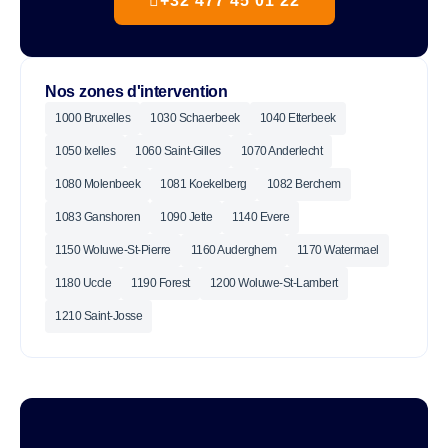
+32 477 45 01 22
Nos zones d'intervention
1000 Bruxelles
1030 Schaerbeek
1040 Etterbeek
1050 Ixelles
1060 Saint-Gilles
1070 Anderlecht
1080 Molenbeek
1081 Koekelberg
1082 Berchem
1083 Ganshoren
1090 Jette
1140 Evere
1150 Woluwe-St-Pierre
1160 Auderghem
1170 Watermael
1180 Uccle
1190 Forest
1200 Woluwe-St-Lambert
1210 Saint-Josse