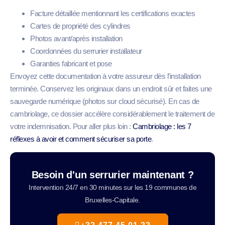
Facture détaillée mentionnant les certifications exactes
Cartes de propriété des cylindres
Photos avant/après installation
Coordonnées du serrurier installateur
Garanties fabricant et pose
Envoyez cette documentation à votre assureur dès l’installation
terminée. Conservez les originaux dans un endroit sûr et faites une
sauvegarde numérique (photos sur cloud sécurisé). En cas de
cambriolage, ce dossier accélère considérablement le traitement de
votre indemnisation. Pour aller plus loin :
Cambriolage : les 7
réflexes à avoir et comment sécuriser sa porte
.
Besoin d'un serrurier maintenant ?
Intervention 24/7 en 30 minutes sur les 19 communes de
Bruxelles-Capitale.